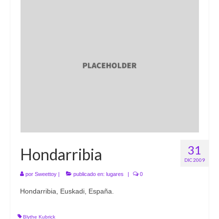
31
Hondarribia
DIC 2009
por
Sweettoy
|
publicado en:
lugares
|
0
Hondarribia, Euskadi, España.
Blythe Kubrick