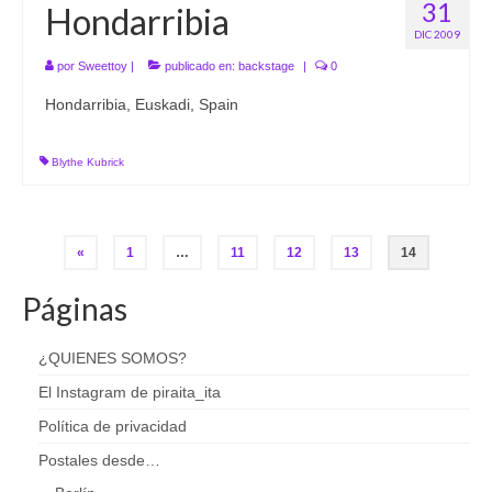
31
Hondarribia
DIC 2009
por
Sweettoy
|
publicado en:
backstage
|
0
Hondarribia, Euskadi, Spain
Blythe Kubrick
Paginación
«
1
…
11
12
13
14
de
Páginas
entradas
¿QUIENES SOMOS?
El Instagram de piraita_ita
Política de privacidad
Postales desde…