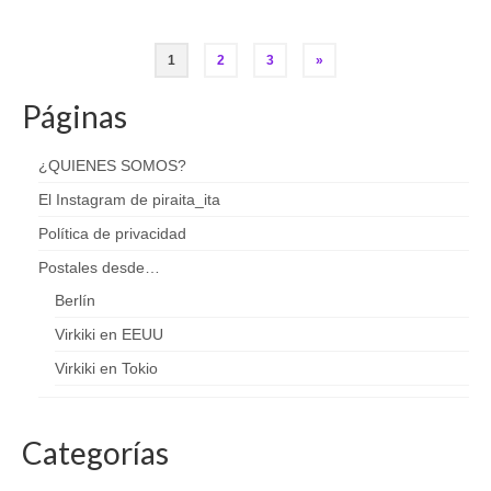
Paginación
1
2
3
»
de
Páginas
entradas
¿QUIENES SOMOS?
El Instagram de piraita_ita
Política de privacidad
Postales desde…
Berlín
Virkiki en EEUU
Virkiki en Tokio
Categorías