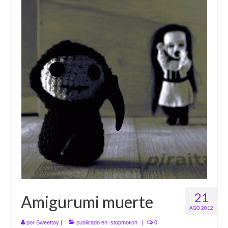
21
Amigurumi muerte
AGO 2012
por
Sweettoy
|
publicado en:
stopmotion
|
0