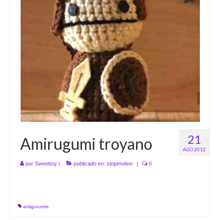
21
Amirugumi troyano
AGO 2012
por
Sweettoy
|
publicado en:
stopmotion
|
0
amigurumis