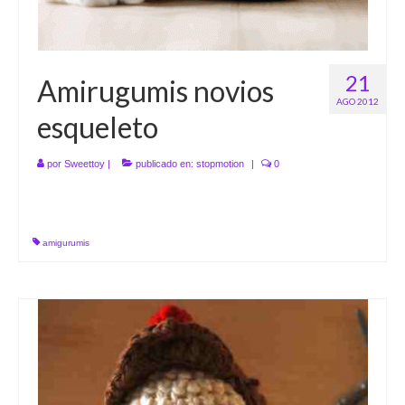
21
Amirugumis novios
AGO 2012
esqueleto
por
Sweettoy
|
publicado en:
stopmotion
|
0
amigurumis