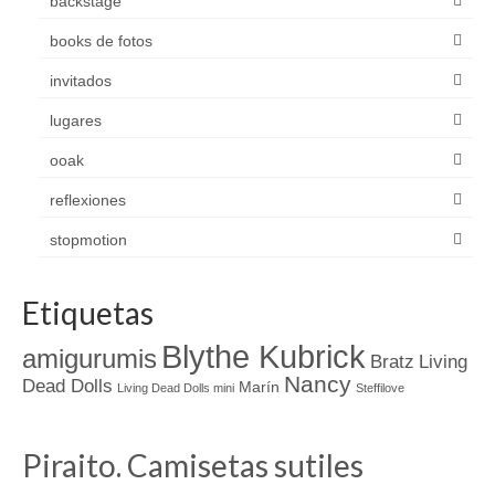
backstage
books de fotos
invitados
lugares
ooak
reflexiones
stopmotion
Etiquetas
Blythe Kubrick
amigurumis
Bratz
Living
Nancy
Dead Dolls
Marín
Living Dead Dolls mini
Steffilove
Piraito. Camisetas sutiles