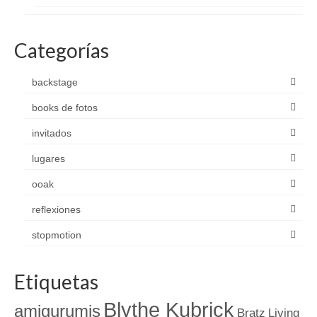
Categorías
backstage
books de fotos
invitados
lugares
ooak
reflexiones
stopmotion
Etiquetas
Blythe Kubrick
amigurumis
Bratz
Living