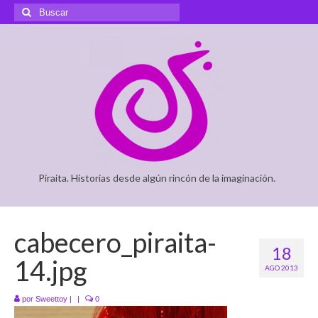
Buscar
por:
Piraita. Historias desde algún rincón de la imaginación.
cabecero_piraita-
18
14.jpg
AGO 2013
por
Sweettoy
|
|
0