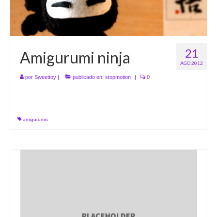
21
Amigurumi ninja
AGO 2012
por
Sweettoy
|
publicado en:
stopmotion
|
0
amigurumis