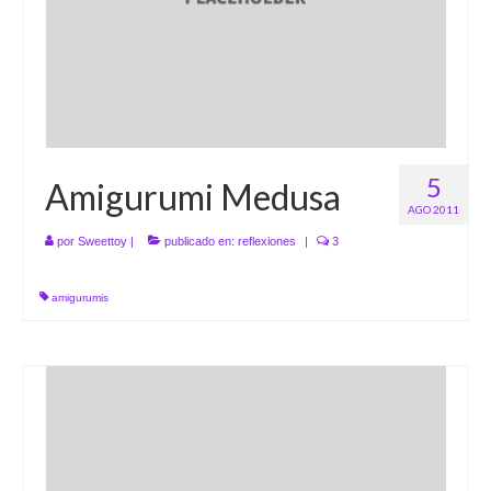
5
Amigurumi Medusa
AGO 2011
por
Sweettoy
|
publicado en:
reflexiones
|
3
amigurumis