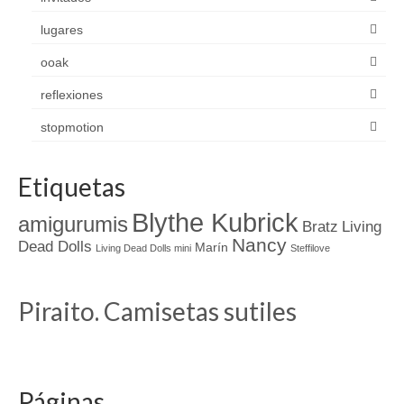
lugares
ooak
reflexiones
stopmotion
Etiquetas
Blythe Kubrick
amigurumis
Bratz
Living
Nancy
Dead Dolls
Marín
Living Dead Dolls mini
Steffilove
Piraito. Camisetas sutiles
Páginas