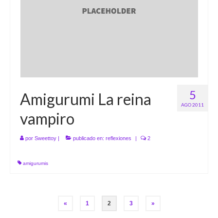
5
Amigurumi La reina
AGO 2011
vampiro
por
Sweettoy
|
publicado en:
reflexiones
|
2
amigurumis
Paginación
«
1
2
3
»