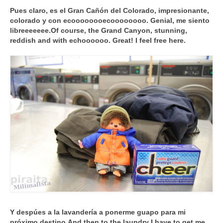
Pues claro, es el Gran Cañón del Colorado, impresionante,
colorado y con ecoooooooecoooooooo. Genial, me siento
libreeeeeee.
Of course, the Grand Canyon, stunning,
reddish
and with echoooooo. Great! I feel free here.
Y despúes a la lavandería a ponerme guapo para mi
próximo destino,
And then to the laundry I have to get me