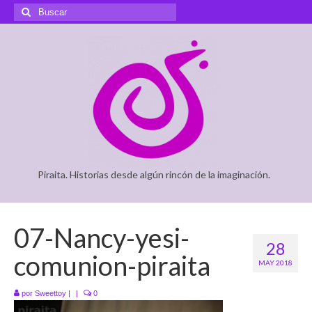
Buscar
por:
Piraita. Historias desde algún rincón de la imaginación.
07-Nancy-yesi-
28
comunion-piraita
MAY 2018
por
Sweettoy
|
|
0