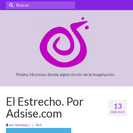
Buscar
por:
Piraita. Historias desde algún rincón de la imaginación.
El Estrecho. Por
13
Adsise.com
ABR 2015
por
Sweettoy
|
|
0