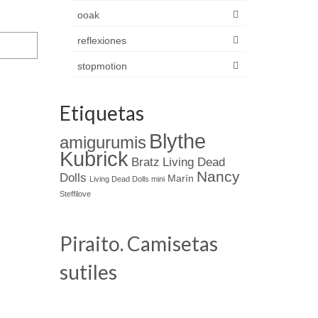
ooak
reflexiones
stopmotion
Etiquetas
Blythe
amigurumis
Kubrick
Bratz
Living Dead
Nancy
Dolls
Marín
Living Dead Dolls mini
Steffilove
Piraito. Camisetas
sutiles