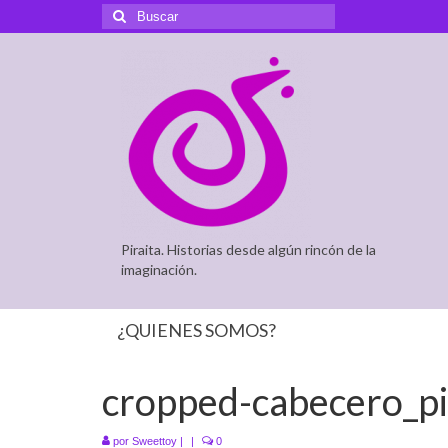
Buscar
por:
Piraita. Historias desde algún rincón de la
imaginación.
¿QUIENES SOMOS?
cropped-cabecero_pi
por
Sweettoy
|
|
0