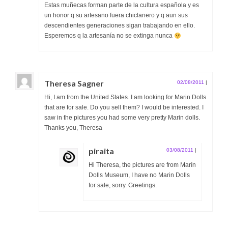
Estas muñecas forman parte de la cultura española y es
un honor q su artesano fuera chiclanero y q aun sus
descendientes generaciones sigan trabajando en ello.
Esperemos q la artesanía no se extinga nunca
Theresa Sagner
02/08/2011
|
Hi, I am from the United States. I am looking for Marin Dolls
that are for sale. Do you sell them? I would be interested. I
saw in the pictures you had some very pretty Marin dolls.
Thanks you, Theresa
piraita
03/08/2011
|
Hi Theresa, the pictures are from Marín
Dolls Museum, I have no Marin Dolls
for sale, sorry. Greetings.