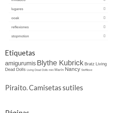
lugares
ooak
reflexiones
stopmotion
Etiquetas
Blythe Kubrick
amigurumis
Bratz
Living
Nancy
Dead Dolls
Marín
Living Dead Dolls mini
Steffilove
Piraito. Camisetas sutiles
Páginas