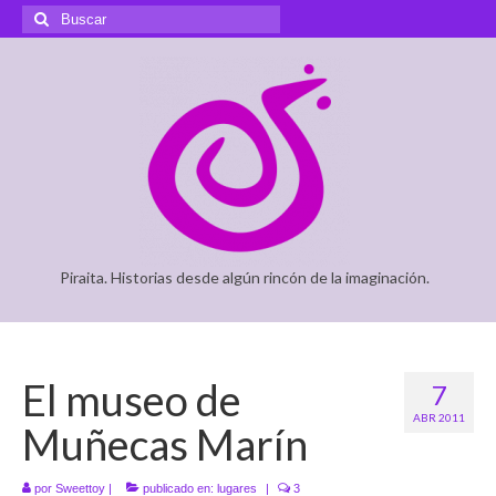
Buscar
por:
Piraita. Historias desde algún rincón de la imaginación.
El museo de
7
ABR 2011
Muñecas Marín
por
Sweettoy
|
publicado en:
lugares
|
3