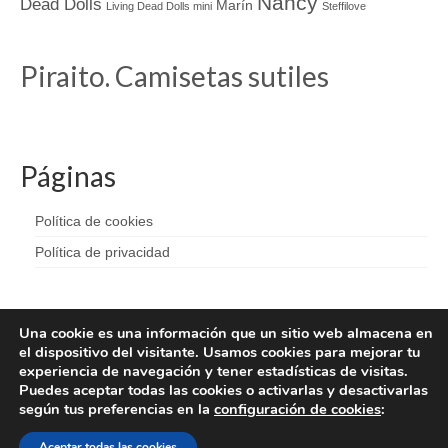
Nancy
Dead Dolls
Marín
Living Dead Dolls mini
Steffilove
Piraito. Camisetas sutiles
Páginas
Política de cookies
Política de privacidad
Una cookie es una información que un sitio web almacena en
el dispositivo del visitante. Usamos cookies para mejorar tu
experiencia de navegación y tener estadísticas de visitas.
Puedes aceptar todas las cookies o activarlas y desactivarlas
según tus preferencias en la
configuración de cookies
:
Aceptar todas las cookies
© 2026 Piraita - WordPress Theme by
Kadence WP