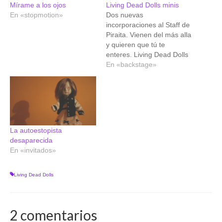
Mírame a los ojos
Living Dead Dolls minis
En «stopmotion»
Dos nuevas
incorporaciones al Staff de
Piraita. Vienen del más alla
y quieren que tú te
enteres. Living Dead Dolls
Minis Eleanor Solo se
En «backstage»
gritaaaaaaarg Living
Dead Dolls Minis Isabel
Mírame a los ojos, ellos te
lo dirán.
La autoestopista
desaparecida
En «invitados»
Living Dead Dolls
2 comentarios