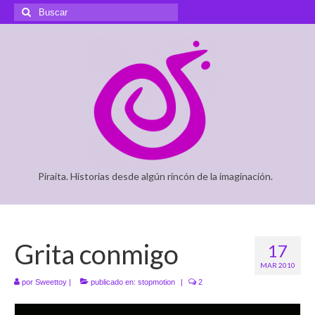
Buscar
por:
Piraita. Historias desde algún rincón de la imaginación.
Grita conmigo
17
MAR 2010
por
Sweettoy
|
publicado en:
stopmotion
|
2