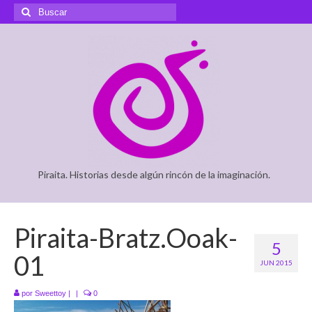
Buscar
por:
Piraita. Historias desde algún rincón de la imaginación.
Piraita-Bratz.Ooak-
5
01
JUN 2015
por
Sweettoy
|
|
0