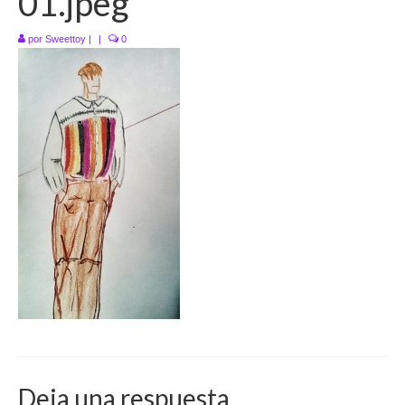
01.jpeg
por
Sweettoy
|
|
0
Deja una respuesta