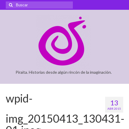
Buscar
por:
Piraita. Historias desde algún rincón de la imaginación.
wpid-
13
ABR 2015
img_20150413_130431-