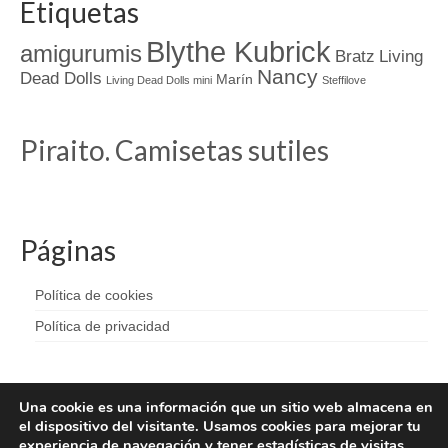
Etiquetas
Blythe Kubrick
amigurumis
Bratz
Living
Nancy
Dead Dolls
Marín
Living Dead Dolls mini
Steffilove
Piraito. Camisetas sutiles
Páginas
Política de cookies
Política de privacidad
Una cookie es una información que un sitio web almacena en
el dispositivo del visitante. Usamos cookies para mejorar tu
experiencia de navegación y tener estadísticas de visitas.